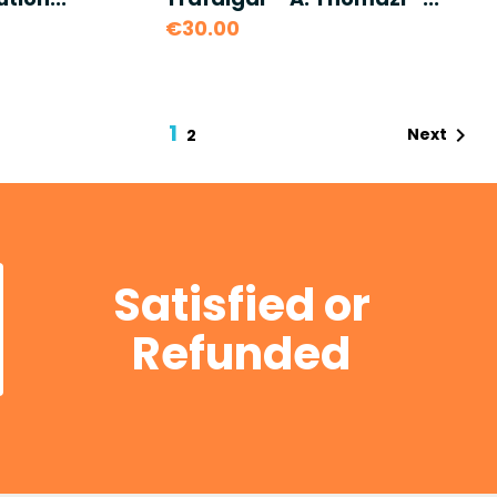
€30.00
1

Next
2
Satisfied or
Refunded