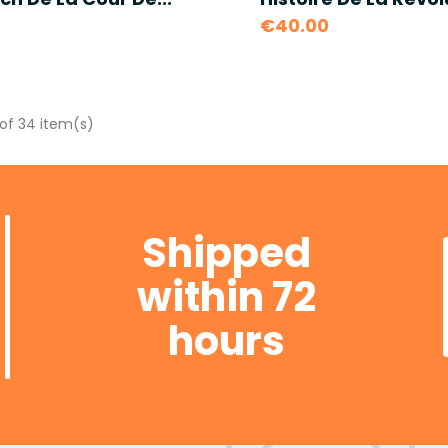
€40.00
of 34 item(s)
Shipped
within 72
hours