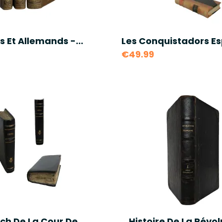
s Et Allemands -...
Les Conquistadors Es
€49.99
h De La Cour De...
Histoire De La Révolu