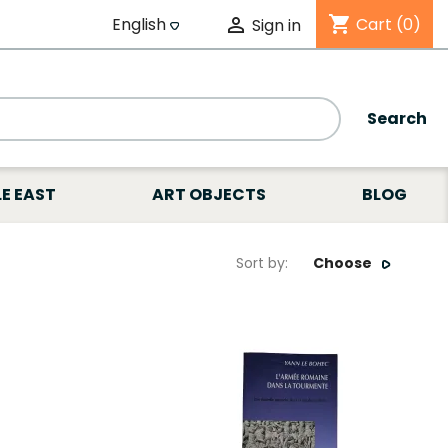
shopping_cart
English

Cart
(0)
Sign in
Search
E EAST
ART OBJECTS
BLOG
Sort by:
Choose