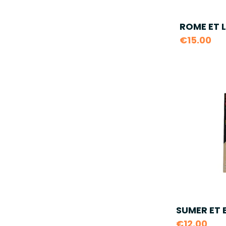
ROME ET L
€15.00
SUMER ET B
€12.00