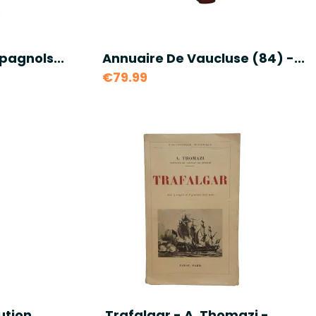
pagnols...
Annuaire De Vaucluse (84) -...
€79.99
tion...
Trafalgar - A. Thomazi -...